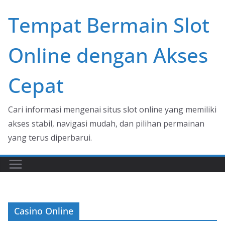
Skip
Tempat Bermain Slot
to
content
Online dengan Akses
Cepat
Cari informasi mengenai situs slot online yang memiliki
akses stabil, navigasi mudah, dan pilihan permainan
yang terus diperbarui.
Casino Online