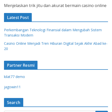
Menjelaskan trik jitu dan akurat bermain casino online
Latest Post
Perkembangan Teknologi Finansial dalam Mengubah Sistem
Transaksi Modern
Casino Online Menjadi Tren Hiburan Digital Sejak Akhir Abad ke-
20
Partner Resmi
kilat77 demo
jagowin11
Search