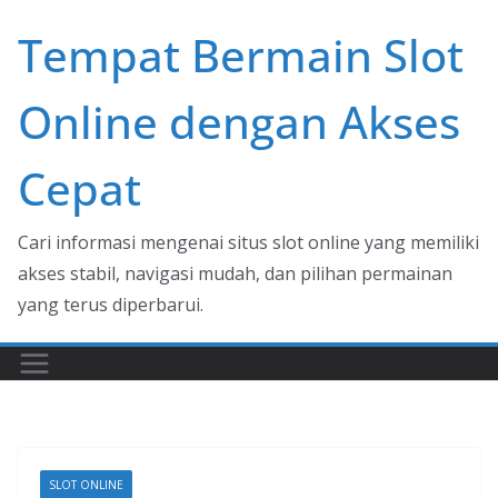
Skip
Tempat Bermain Slot
to
content
Online dengan Akses
Cepat
Cari informasi mengenai situs slot online yang memiliki
akses stabil, navigasi mudah, dan pilihan permainan
yang terus diperbarui.
SLOT ONLINE